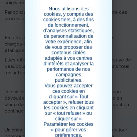
soignantes et AES (AMP).
Nous utilisons des
Par conséquent, je souhaite en profiter pour mettre ces
cookies, y compris des
professionnelles à l’honneur !
cookies tiers, à des fins
de fonctionnement,
d’analyses statistiques,
de personnalisation de
En effet, elles sont primordiales dans les prises en
votre expérience, afin
charges et le bon fonctionnement de notre
de vous proposer des
établissement.
contenus ciblés
adaptés à vos centres
Elles effectuent un travail remarquable et font preuve de
d’intérêts et analyser la
beaucoup de ténacité, rigueur et dévouement dans tous
performance de nos
les actes d’accompagnement des résidents.
campagnes
publicitaires.
Vous pouvez accepter
ces cookies en
Je suis heureuse d’être « responsable » d’une équipe
cliquant sur « Tout
dévouée et bienveillante, toujours prête à mettre en
accepter », refuser tous
place de nouveaux projets qui ont pour but l’amélioration
les cookies en cliquant
continue de notre prise en charge.
sur « tout refuser » ou
cliquer sur «
Paramétrer les cookies
» pour gérer vos
Un grand merci aux aides-soignantes, AMP (AES) de jour
préférences.
comme de nuit sans oublier celles qui travaillent à