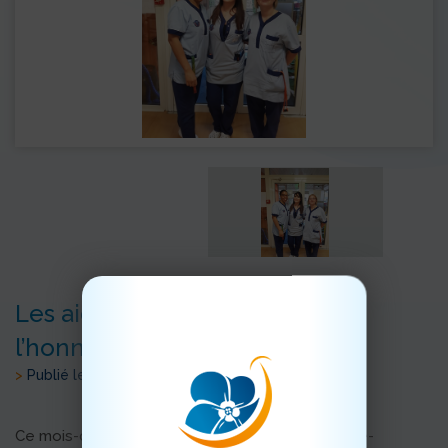
Les aide-soignantes et AES à
l’honneur !
>
Publié le 29/11/2019
Ce mois-ci, a eu lieu la journée nationale des aide-