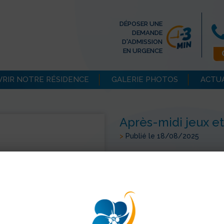
DÉPOSER UNE
DEMANDE
D'ADMISSION
EN URGENCE
RIR NOTRE RÉSIDENCE
GALERIE PHOTOS
ACTU
Après-midi jeux et
>
Publié le 18/08/2025
Mardi 29 juillet : après-midi j
Pendant ce temps, en salle d'
Pour terminer la journée, prop
> Retour aux actualités