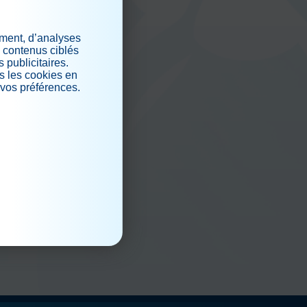
iaux
ement, d’analyses
s contenus ciblés
 publicitaires.
s les cookies en
 vos préférences.
.