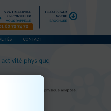
À VOTRE SERVICE
TÉLÉCHARGER
UN CONSEILLER
NOTRE
VOUS RAPPELLE
BROCHURE
01 60 72 74 72
ALITÉS
CONTACT
 activité physique
eux de société.
animation c'était activité physique adaptée.
osition d'une sortie.