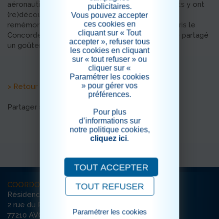
aéronautique et spatial de Réau (77). Les résidents y ont
publicitaires.
(re)découvert l'histoire de l'aviation et ont pu se
Vous pouvez accepter
ces cookies en
remémorer de lointains voyages. Certains ayant pris le
cliquant sur « Tout
Concorde, avion de légende! Nous avons ensuite partagé
accepter », refuser tous
un goûter avant de rentrer.
les cookies en cliquant
sur « tout refuser » ou
cliquer sur «
Paramétrer les cookies
» pour gérer vos
> Retour aux actualités
préférences.
Partager sur les réseaux sociaux
Pour plus
d’informations sur
notre politique cookies,
cliquez ici
.
TOUT ACCEPTER
COORDONNÉES
TOUT REFUSER
Résidence Les Jardins de Sedna
2 rue du Père Maurice
Paramétrer les cookies
77210 AVON