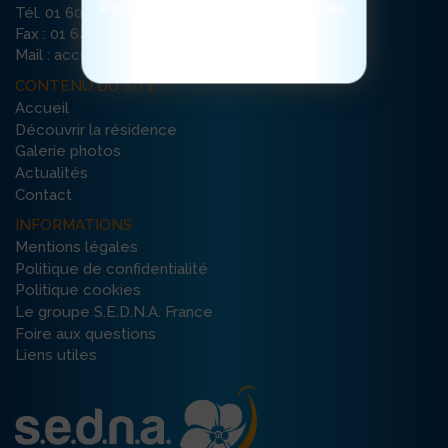
Pour consulter notre politique cookies,
Tél. 01 60 72 74 72
cliquez ici
Fax : 01 64 22 82 04
Mail : accueil-jardins-avon@ehpad-sedna.fr
CONTENU DU SITE
Accueil
Découvrir la résidence
Galerie photos
Actualités
Contact
INFORMATIONS
Mentions légales
Politique de confidentialité
Politique cookies
Le groupe S.E.D.N.A. France
Foire aux questions
Liens utiles