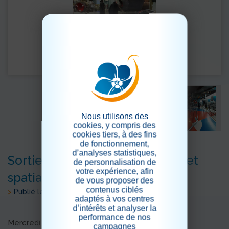
Nous utilisons des
cookies, y compris des
cookies tiers, à des fins
de fonctionnement,
d’analyses statistiques,
Sortie au musée aéronautique et
de personnalisation de
votre expérience, afin
spatial
de vous proposer des
contenus ciblés
>
Publié le 23/01/2020
adaptés à vos centres
d’intérêts et analyser la
performance de nos
Mercredi 22 janvier, nous avons visité le musée
campagnes