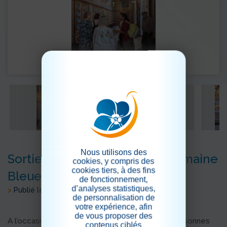
Nous utilisons des
Sortie au château lors de la Semaine
cookies, y compris des
cookies tiers, à des fins
Bleue
de fonctionnement,
d’analyses statistiques,
>
Publié le 02/10/2023
de personnalisation de
votre expérience, afin
de vous proposer des
A l’occasion de la semaine Bleue dédiée aux personnes
contenus ciblés