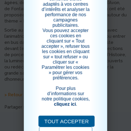
âgées, des sorties en partenariat avec les CCAS d’Avon,
adaptés à vos centres
de Fontainebleau et le château de Fontainebleau ont été
d’intérêts et analyser la
performance de nos
proposées ainsi que des activités à la résidence autour du
campagnes
thème « Bien être ».
publicitaires.
Sortie au château de Fontainebleau le 2 octobre avec
Vous pouvez accepter
ces cookies en
l’animatrice et la psychologue : les résidents ont pu entrer
cliquant sur « Tout
en bus dans la cour d’honneur et être déposés juste
accepter », refuser tous
devant l’entrée pour la visite du château. Les collections
les cookies en cliquant
de porcelaines, les différentes pièces chargées d’Histoire,
sur « tout refuser » ou
la lumineuse galerie François 1er, ont pu être découverts
cliquer sur «
ou redécouverts. Nous avons terminé la visite par la
Paramétrer les cookies
» pour gérer vos
grande salle de bal et par un goûter dans la cour
préférences.
d’honneur.
Pour plus
d’informations sur
> Retour aux actualités
notre politique cookies,
cliquez ici
.
Partager sur les réseaux sociaux
TOUT ACCEPTER