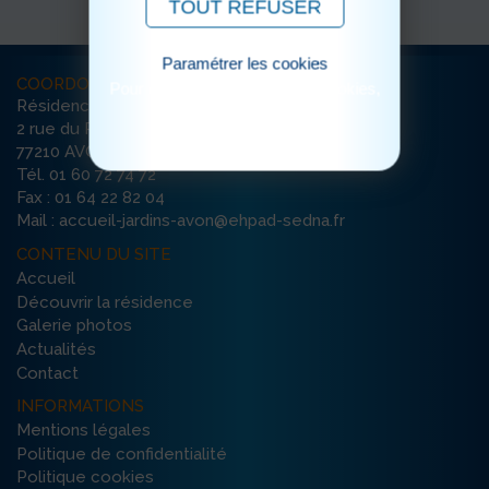
TOUT REFUSER
Paramétrer les cookies
COORDONNÉES
Pour consulter notre politique cookies,
Résidence Les Jardins de Sedna
cliquez ici
2 rue du Père Maurice
77210 AVON
Tél. 01 60 72 74 72
Fax : 01 64 22 82 04
Mail : accueil-jardins-avon@ehpad-sedna.fr
CONTENU DU SITE
Accueil
Découvrir la résidence
Galerie photos
Actualités
Contact
INFORMATIONS
Mentions légales
Politique de confidentialité
Politique cookies