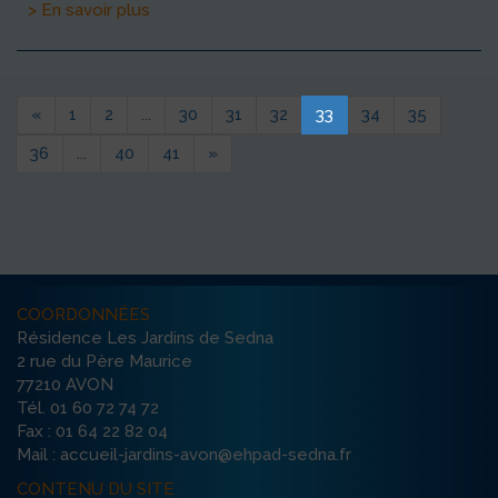
> En savoir plus
«
1
2
...
30
31
32
33
34
35
36
...
40
41
»
COORDONNÉES
Résidence Les Jardins de Sedna
2 rue du Père Maurice
77210 AVON
Tél. 01 60 72 74 72
Fax : 01 64 22 82 04
Mail : accueil-jardins-avon@ehpad-sedna.fr
CONTENU DU SITE