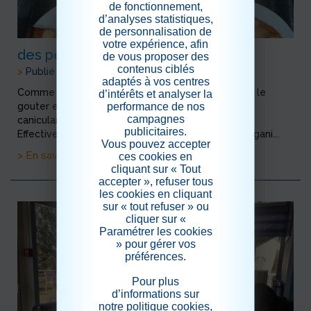
de fonctionnement,
d’analyses statistiques,
de personnalisation de
votre expérience, afin
des petites crêpes
de vous proposer des
contenus ciblés
>
Publié le 20/09/2020
adaptés à vos centres
Comme tous les dimanches, aprés le bal on prend le
d’intérêts et analyser la
performance de nos
gouter ensemble, aujourd'hui aprés cette période
campagnes
caniculaire, le cuisinier nous a fait des crepes.
publicitaires.
Effectivement, selon les précaunisations, nous n'organi...
Vous pouvez accepter
> En savoir plus
ces cookies en
cliquant sur « Tout
accepter », refuser tous
les cookies en cliquant
sur « tout refuser » ou
cliquer sur «
Paramétrer les cookies
» pour gérer vos
préférences.
Pour plus
d’informations sur
notre politique cookies,