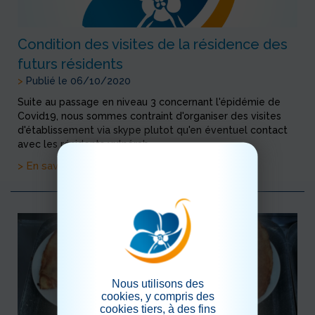
Condition des visites de la résidence des
futurs résidents
>
Publié le 06/10/2020
Suite au passage en niveau 3 concernant l'épidémie de
Covid19, nous sommes contraint d'organiser des visites
d'établissement via skype plutot qu'en éventuel contact
avec les résidents vulnérab...
> En savoir plus
Nous utilisons des
cookies, y compris des
cookies tiers, à des fins