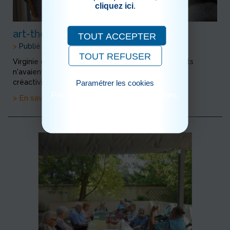
cliquez ici
.
art-thérapie
TOUT ACCEPTER
>
Publié le 16/09/2020
TOUT REFUSER
Virginie organise de nouveaux ateliers, les résidents
n'avaient jamais peind avec des plumes... Que de
créactivités !
Paramétrer les cookies
Pour consulter notre politique cookies,
> En savoir plus
cliquez ici