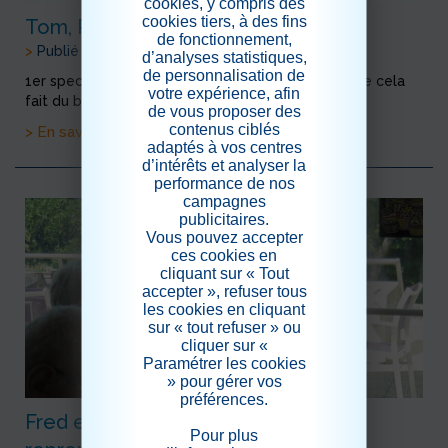
cookies, y compris des
cookies tiers, à des fins
Tom, Peter et leur accordéon
de fonctionnement,
>
Publié le 18/07/2020
d’analyses statistiques,
de personnalisation de
1er spectacle depuis le confinement, qu'est ce que cela
votre expérience, afin
fait du bien
de vous proposer des
contenus ciblés
> En savoir plus
adaptés à vos centres
d’intérêts et analyser la
performance de nos
campagnes
publicitaires.
Vous pouvez accepter
ces cookies en
cliquant sur « Tout
accepter », refuser tous
les cookies en cliquant
sur « tout refuser » ou
cliquer sur «
Paramétrer les cookies
» pour gérer vos
préférences.
Fred et ses percussions, les leçons
Pour plus