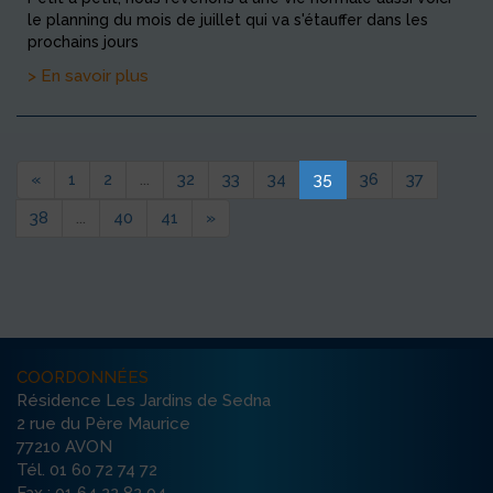
le planning du mois de juillet qui va s'étauffer dans les
prochains jours
> En savoir plus
«
1
2
...
32
33
34
35
36
37
38
...
40
41
»
COORDONNÉES
Résidence Les Jardins de Sedna
2 rue du Père Maurice
77210 AVON
Tél. 01 60 72 74 72
Fax : 01 64 22 82 04